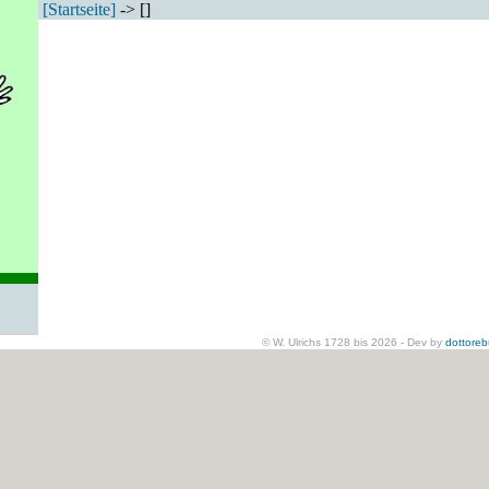
[Startseite]
-> []
© W. Ulrichs 1728 bis 2026 - Dev by
dottore