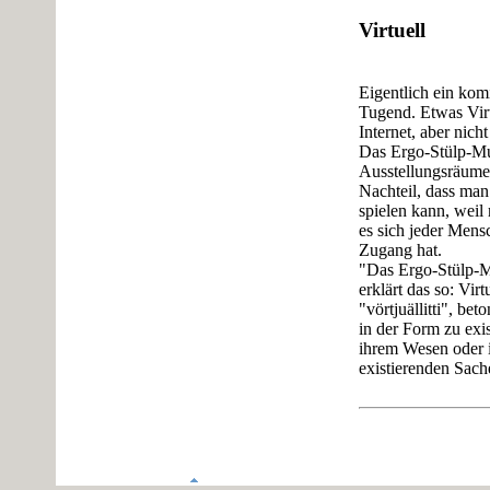
Virtuell
Eigentlich ein kom
Tugend. Etwas Virt
Internet, aber nich
Das Ergo-Stülp-Mus
Ausstellungsräume 
Nachteil, dass man 
spielen kann, weil
es sich jeder Mens
Zugang hat.
"Das Ergo-Stülp-Mu
erklärt das so: Virtu
"vörtjuällitti", bet
in der Form zu exist
ihrem Wesen oder i
existierenden Sach